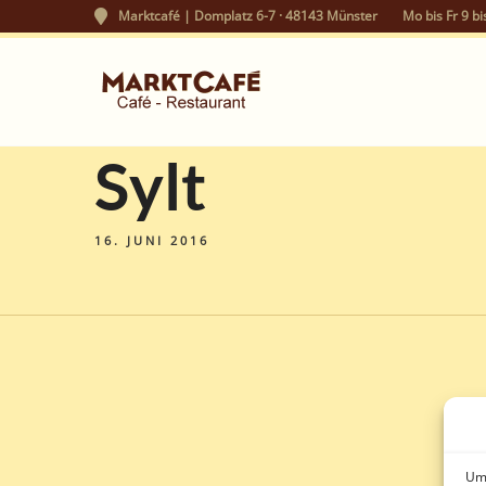
Marktcafé | Domplatz 6-7 · 48143 Münster
Mo bis Fr 9 bi
Sylt
16. JUNI 2016
Um 