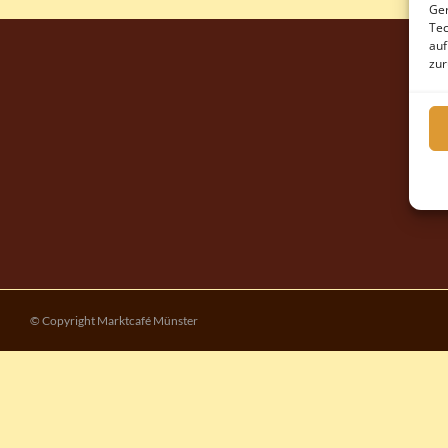
Ger
Tec
auf
zur
© Copyright Marktcafé Münster