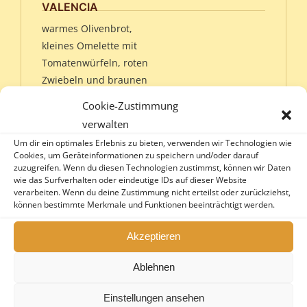
VALENCIA
warmes Olivenbrot,
kleines Omelette mit
Tomatenwürfeln, roten
Zwiebeln und braunen
Champignons
Cookie-Zustimmung
verwalten
TOSCANA
Um dir ein optimales Erlebnis zu bieten, verwenden wir Technologien wie
Ciabatta-Brötchen mit
Cookies, um Geräteinformationen zu speichern und/oder darauf
Tomatenscheiben,
zuzugreifen. Wenn du diesen Technologien zustimmst, können wir Daten
wie das Surfverhalten oder eindeutige IDs auf dieser Website
Mozzarella und
verarbeiten. Wenn du deine Zustimmung nicht erteilst oder zurückziehst,
Basilikum-Pesto
können bestimmte Merkmale und Funktionen beeinträchtigt werden.
SYLT
Akzeptieren
Kräuter-Rührei mit
Ablehnen
frischem Räucherlachs,
Frühlingszwiebeln, Dill-
Einstellungen ansehen
Senfsauce und Baguette