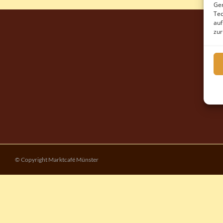
Ger
Tec
auf
zur
© Copyright Marktcafé Münster