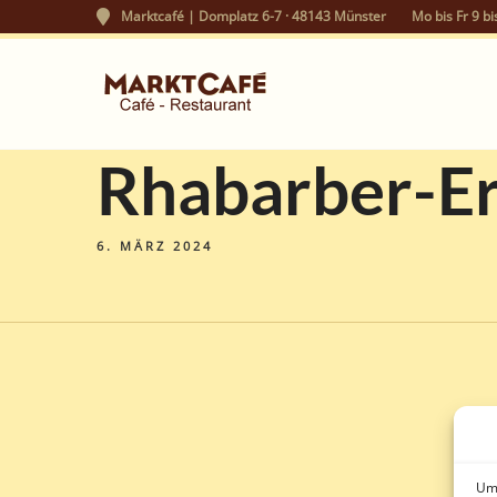
Marktcafé | Domplatz 6-7 · 48143 Münster
Mo bis Fr 9 bi
Rhabarber-E
6. MÄRZ 2024
Um 