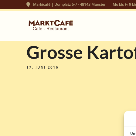
Marktcafé | Domplatz 6-7 · 48143 Münster
Mo bis Fr 9 bi
Grosse Karto
17. JUNI 2016
Um 