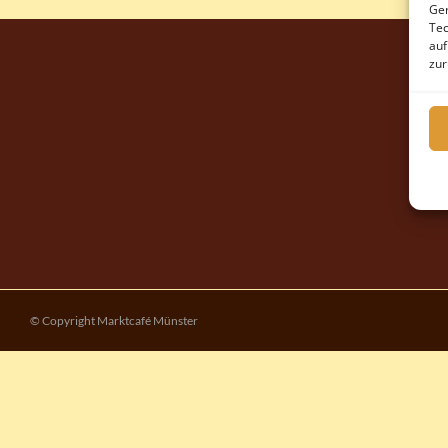
Ger
Tec
auf
zur
© Copyright Marktcafé Münster