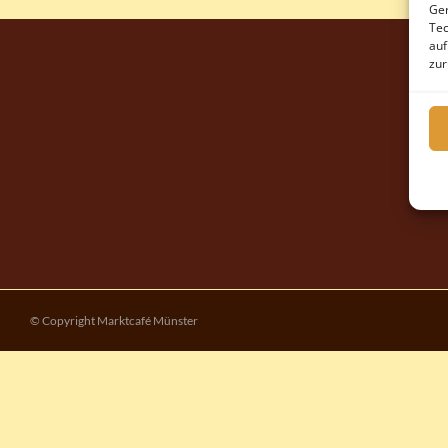
Ger
Tec
auf
zur
© Copyright Marktcafé Münster