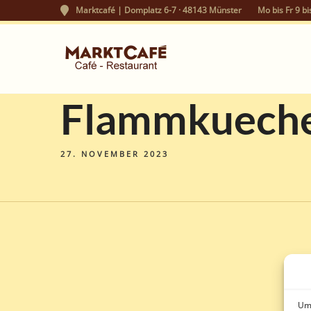
Marktcafé | Domplatz 6-7 · 48143 Münster
Mo bis Fr 9 bi
Flammkueche
27. NOVEMBER 2023
Um 