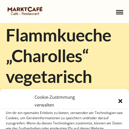
Flammkueche
„Charolles“
vegetarisch
3. JULI 2020
Cookie-Zustimmung
verwalten
Um dir ein optimales Erlebnis zu bieten, verwenden wir Technologien wie
Cookies, um Geräteinformationen zu speichern und/oder darauf
zuzugreifen. Wenn du diesen Technologien zustimmst, können wir Daten
wie das Surfverhalten oder eindeutige IDs auf dieser Website