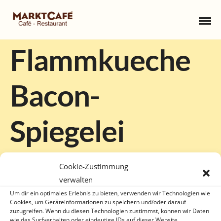
Flammkueche
Bacon-
Spiegelei
16. MÄRZ 2023
Cookie-Zustimmung
verwalten
Um dir ein optimales Erlebnis zu bieten, verwenden wir Technologien wie
Cookies, um Geräteinformationen zu speichern und/oder darauf
zuzugreifen. Wenn du diesen Technologien zustimmst, können wir Daten
wie das Surfverhalten oder eindeutige IDs auf dieser Website