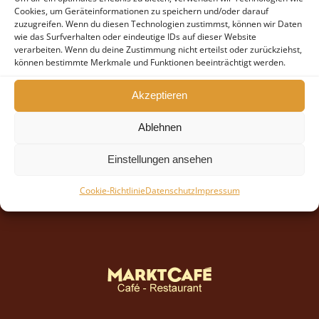
warm serviert |
Cookies, um Geräteinformationen zu speichern und/oder darauf
mit Vanilleeis |
zuzugreifen. Wenn du diesen Technologien zustimmst, können wir Daten
wie das Surfverhalten oder eindeutige IDs auf dieser Website
mit Vanillesauce
verarbeiten. Wenn du deine Zustimmung nicht erteilst oder zurückziehst,
können bestimmte Merkmale und Funktionen beeinträchtigt werden.
Akzeptieren
Ablehnen
Einstellungen ansehen
Cookie-Richtlinie
Datenschutz
Impressum