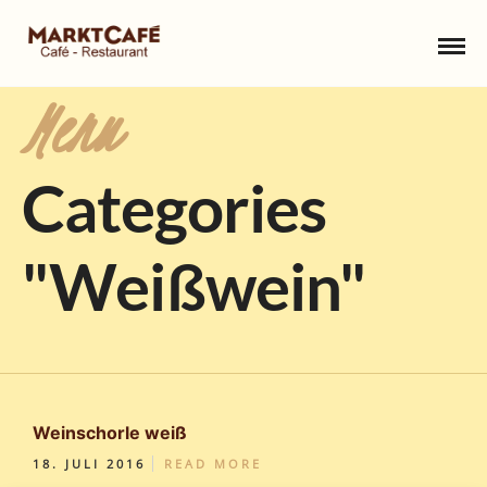
Menu
Categories
"Weißwein"
Weinschorle weiß
18. JULI 2016
READ MORE