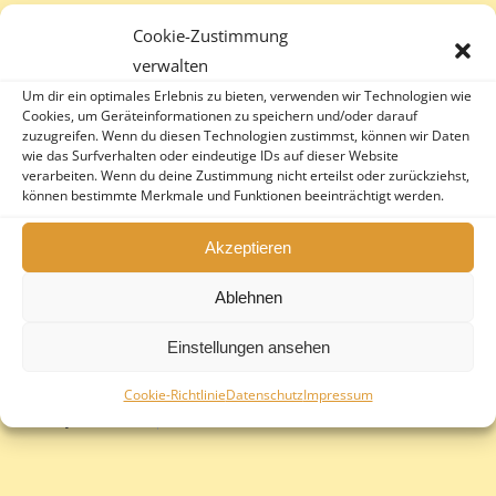
Colombelle weiss oder rosé
Cookie-Zustimmung
18. JULI 2016
READ MORE
verwalten
Riesling Wegeler
Um dir ein optimales Erlebnis zu bieten, verwenden wir Technologien wie
Cookies, um Geräteinformationen zu speichern und/oder darauf
18. JULI 2016
READ MORE
zuzugreifen. Wenn du diesen Technologien zustimmst, können wir Daten
wie das Surfverhalten oder eindeutige IDs auf dieser Website
Weißburgunder Karl Pfaffmann
verarbeiten. Wenn du deine Zustimmung nicht erteilst oder zurückziehst,
können bestimmte Merkmale und Funktionen beeinträchtigt werden.
18. JULI 2016
READ MORE
Luganer D.O.C.
Akzeptieren
18. JULI 2016
READ MORE
Ablehnen
Chardonnay Valagarina
Einstellungen ansehen
20. JUNI 2016
READ MORE
Soave Valpantera D.O.C.
Cookie-Richtlinie
Datenschutz
Impressum
20. JUNI 2016
READ MORE