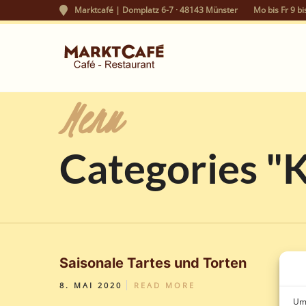
Marktcafé | Domplatz 6-7 · 48143 Münster
Mo bis Fr 9 bi
Menu
Categories "
Saisonale Tartes und Torten
8. MAI 2020
READ MORE
Um 