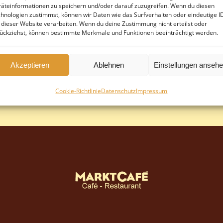
Portion Schlagsahne
äteinformationen zu speichern und/oder darauf zuzugreifen. Wenn du diesen
hnologien zustimmst, können wir Daten wie das Surfverhalten oder eindeutige I
20. JUNI 2016
READ MORE
 dieser Website verarbeiten. Wenn du deine Zustimmung nicht erteilst oder
ückziehst, können bestimmte Merkmale und Funktionen beeinträchtigt werden.
Himbeer-Joghurt-Torte
20. JUNI 2016
READ MORE
Akzeptieren
Ablehnen
Einstellungen anseh
Kirsch-Streusel-Tarte
Cookie-Richtlinie
Datenschutz
Impressum
20. JUNI 2016
READ MORE