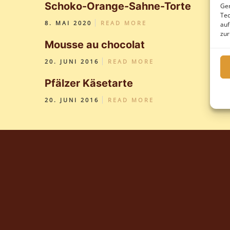
Schoko-Orange-Sahne-Torte
Ger
Tec
8. MAI 2020
READ MORE
auf
zur
Mousse au chocolat
20. JUNI 2016
READ MORE
Pfälzer Käsetarte
20. JUNI 2016
READ MORE