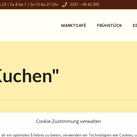
s 23 | Sa 8 bis 1 | So 10 bis 21 Uhr
0251 – 48 42 300
MARKTCAFÉ
FRÜHSTÜCK
E
Kuchen"
Glasierte Apfeltarte
Cookie-Zustimmung verwalten
8. MAI 2020
READ MORE
dir ein optimales Erlebnis zu bieten, verwenden wir Technologien wie Cookies, 