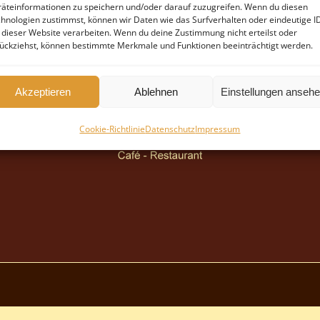
äteinformationen zu speichern und/oder darauf zuzugreifen. Wenn du diesen
hnologien zustimmst, können wir Daten wie das Surfverhalten oder eindeutige I
 dieser Website verarbeiten. Wenn du deine Zustimmung nicht erteilst oder
ückziehst, können bestimmte Merkmale und Funktionen beeinträchtigt werden.
Akzeptieren
Ablehnen
Einstellungen anseh
Cookie-Richtlinie
Datenschutz
Impressum