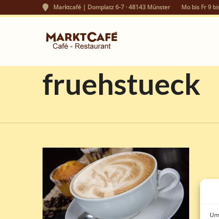
Marktcafé | Domplatz 6-7 · 48143 Münster
Mo bis Fr 9 bi
fruehstueck
Um 