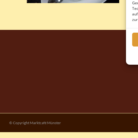
Ger
Tec
auf
zur
© Copyright Marktcafé Münster