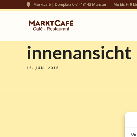
Marktcafé | Domplatz 6-7 · 48143 Münster
Mo bis Fr 9 bi
innenansicht
16. JUNI 2016
Um 