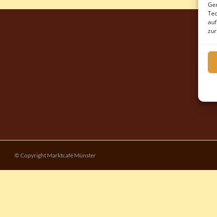
Ger
Tec
auf
zur
© Copyright Marktcafé Münster